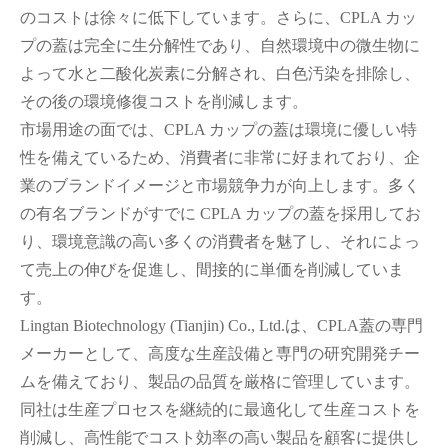
のコストは徐々に低下しています。さらに、CPLA カッ
プの蓋は完全に生分解性であり、自然環境中の微生物に
よって水と二酸化炭素に分解され、白色汚染を排除し、
その後の環境修復コストを削減します。
市場用途の面では、CPLA カップの蓋は環境に優しい特
性を備えているため、消費者に非常に好まれており、企
業のブランドイメージと市場競争力が向上します。多く
の有名ブランドがすでに CPLA カップの蓋を採用してお
り、環境意識の高い多くの消費者を魅了し、それによっ
て売上の伸びを促進し、間接的に単価を削減していま
す。
Lingtan Biotechnology (Tianjin) Co., Ltd.は、CPLA蓋の専門
メーカーとして、高度な生産設備と専門の研究開発チー
ムを備えており、製品の品質を厳格に管理しています。
同社は生産プロセスを継続的に最適化して生産コストを
削減し、高性能でコスト効率の高い製品を顧客に提供し