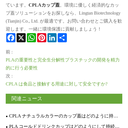
ています。
CPLAカップ蓋
。環境に優しく経済的なカッ
プ蓋ソリューションをお探しなら、Lingtan Biotechnology
(Tianjin) Co., Ltd. が最適です。お問い合わせとご購入を歓
迎します。一緒に環境保護に貢献しましょう！
Facebook
X
WhatsApp
Pinterest
LinkedIn
Share
前 :
PLAの重要性と完全生分解性プラスチックの開発を精力
的に行う必要性
次 :
CPLA は食品と接触する用途に対して安全ですか?
関連ニュース
CPLA ナチュラルカラーのカップ蓋はどのように持続
可能な包装を変えることができますか?
PLA コールドドリンクカップはどのようにして持続可